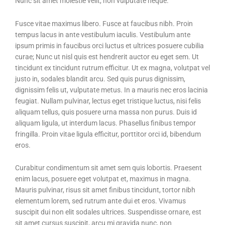
Nunc sit amet molestie velit, non vulputate neque.
Fusce vitae maximus libero. Fusce at faucibus nibh. Proin
tempus lacus in ante vestibulum iaculis. Vestibulum ante
ipsum primis in faucibus orci luctus et ultrices posuere cubilia
curae; Nunc ut nisl quis est hendrerit auctor eu eget sem. Ut
tincidunt ex tincidunt rutrum efficitur. Ut ex magna, volutpat vel
justo in, sodales blandit arcu. Sed quis purus dignissim,
dignissim felis ut, vulputate metus. In a mauris nec eros lacinia
feugiat. Nullam pulvinar, lectus eget tristique luctus, nisi felis
aliquam tellus, quis posuere urna massa non purus. Duis id
aliquam ligula, ut interdum lacus. Phasellus finibus tempor
fringilla. Proin vitae ligula efficitur, porttitor orci id, bibendum
eros.
Curabitur condimentum sit amet sem quis lobortis. Praesent
enim lacus, posuere eget volutpat et, maximus in magna.
Mauris pulvinar, risus sit amet finibus tincidunt, tortor nibh
elementum lorem, sed rutrum ante dui et eros. Vivamus
suscipit dui non elit sodales ultrices. Suspendisse ornare, est
sit amet cursus suscipit, arcu mi gravida nunc, non