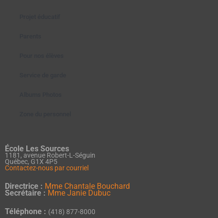
Projet éducatif
Parents
Pour nos élèves
Service de garde
Albums Photos
Zone du personnel
École Les Sources
1181, avenue Robert-L-Séguin
Québec, G1X 4P5
Contactez-nous par courriel
Directrice :
Mme Chantale Bouchard
Secrétaire :
Mme Janie Dubuc
Téléphone :
(418) 877-8000